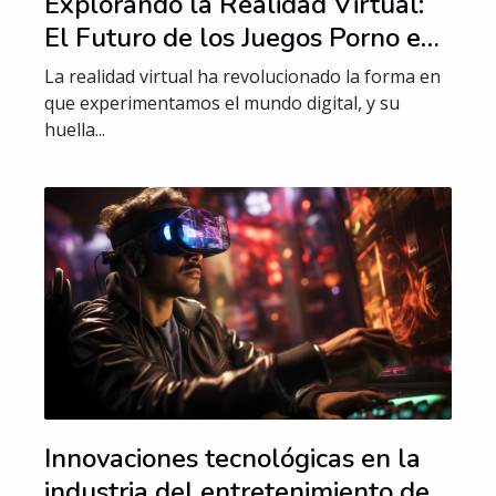
Explorando la Realidad Virtual:
El Futuro de los Juegos Porno en
3D
La realidad virtual ha revolucionado la forma en
que experimentamos el mundo digital, y su
huella...
Innovaciones tecnológicas en la
industria del entretenimiento de